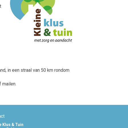
t
and, in een straal van 50 km rondom
f mailen.
act
e Klus & Tuin